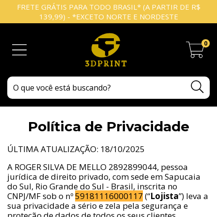
FRETE GRÁTIS PARA TODO BRASIL* (A PARTIR DE R$
139,99) - *EXCETO NORTE E NORDESTE
0
Política de Privacidade
ÚLTIMA ATUALIZAÇÃO: 18/10/2025
A ROGER SILVA DE MELLO 2892899044, pessoa
jurídica de direito privado, com sede em Sapucaia
do Sul, Rio Grande do Sul - Brasil, inscrita no
CNPJ/MF sob o nº
59181116000117
(“
Lojista
”) leva a
sua privacidade a sério e zela pela segurança e
proteção de dados de todos os seus clientes,