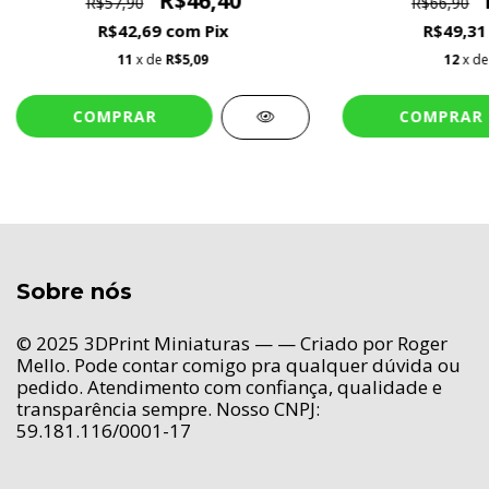
R$46,40
R$57,90
R$66,90
R$42,69
com
Pix
R$49,3
11
x de
R$5,09
12
x d
Sobre nós
© 2025 3DPrint Miniaturas — — Criado por Roger
Mello. Pode contar comigo pra qualquer dúvida ou
pedido. Atendimento com confiança, qualidade e
transparência sempre. Nosso CNPJ:
59.181.116/0001-17