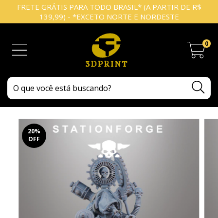
FRETE GRÁTIS PARA TODO BRASIL* (A PARTIR DE R$
139,99) - *EXCETO NORTE E NORDESTE
0
20
%
OFF