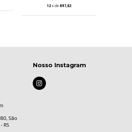
12
x de
R$7,82
Nosso Instagram
om
80, São
- RS