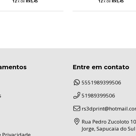
12
x de
R$5,45
12
x de
R$5,45
amentos
Entre em contato
5551989399506
s
51989399506
rs3dprint@hotmail.c
Rua Pedro Zucoloto 10
Jorge, Sapucaia do Sul 
e Privacidade