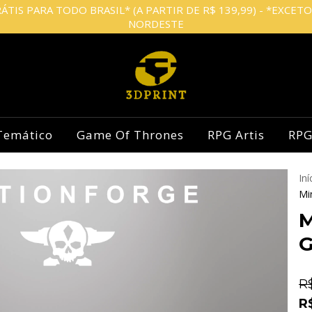
ÁTIS PARA TODO BRASIL* (A PARTIR DE R$ 139,99) - *EXCET
NORDESTE
Temático
Game Of Thrones
RPG Artis
RPG
Iní
Mi
M
G
R
R