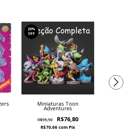
20
%
20
%
OFF
OFF
gers
Miniaturas Toon
Minia
Adventures
R$66
R$76,80
R$95,90
R$
R$70,66
com
Pix