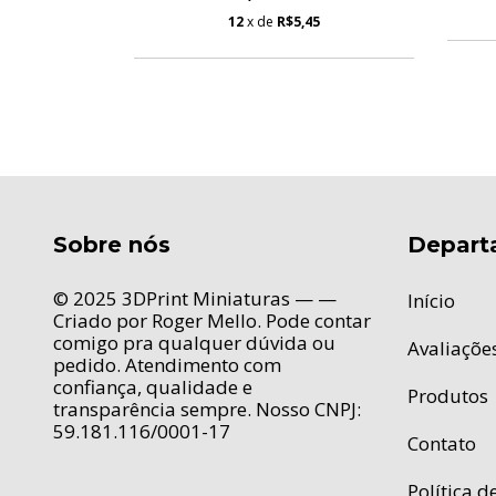
9
12
x de
R$5,45
Sobre nós
Depart
© 2025 3DPrint Miniaturas — —
Início
Criado por Roger Mello. Pode contar
comigo pra qualquer dúvida ou
Avaliaçõe
pedido. Atendimento com
confiança, qualidade e
Produtos
transparência sempre. Nosso CNPJ:
59.181.116/0001-17
Contato
Política d