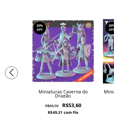
20
%
20
OFF
OF
age Pack
Miniaturas Caverna do
Mini
Dragão
6,40
R$53,60
R$66,90
Pix
R$49,31
com
Pix