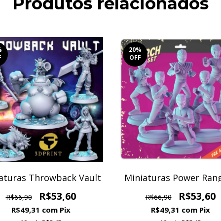
Produtos relacionados
%
20
%
F
OFF
aturas Throwback Vault
Miniaturas Power Ran
R$53,60
R$53,60
R$66,90
R$66,90
R$49,31
com
Pix
R$49,31
com
Pix