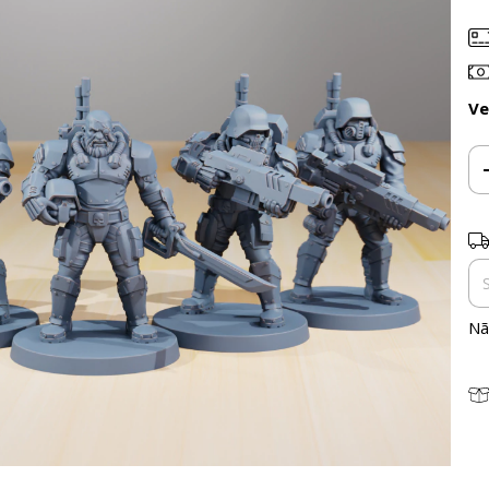
Ve
En
Nã