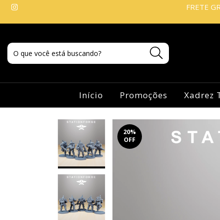
FRETE GR
Início
Promoções
Xadrez 
20
%
OFF