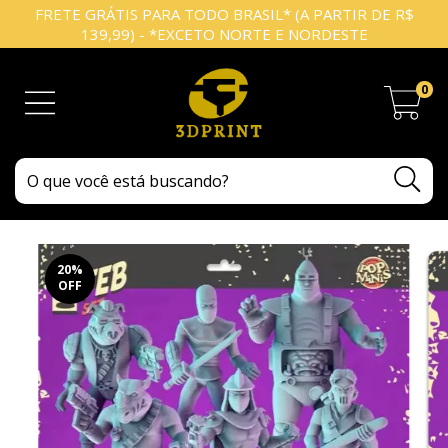
FRETE GRÁTIS PARA TODO BRASIL* (A PARTIR DE R$
139,99) - *EXCETO NORTE E NORDESTE
0
20
%
OFF