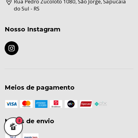
Rua Pedro Zucoloto 1080, São Jorge, Sapucaia
do Sul - RS
Nosso Instagram
Meios de pagamento
Meios de envio
8