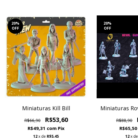
20
%
20
%
OFF
OFF
Miniaturas Kill Bill
Miniaturas Ro
R$53,60
R$66,90
R$88,90
R$49,31
com
Pix
R$65,5
12
x de
R$5,45
12
x d