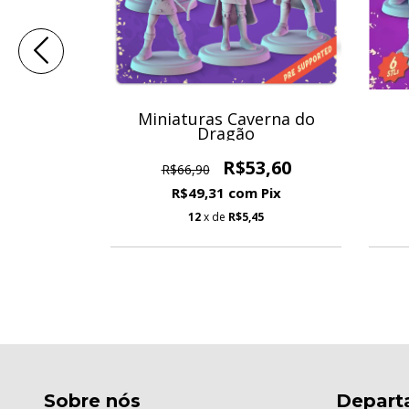
Toon
Miniaturas Caverna do
es
Dragão
6,80
R$53,60
R$66,90
Pix
R$49,31
com
Pix
2
12
x de
R$5,45
Sobre nós
Depart