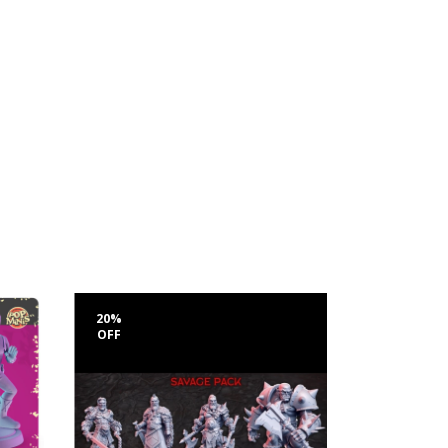
20
%
20
%
OFF
OFF