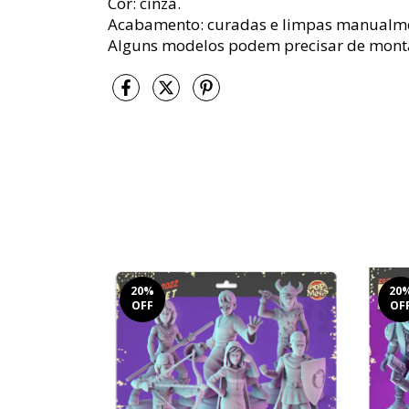
Cor: cinza.
Acabamento: curadas e limpas manualmen
Alguns modelos podem precisar de mon
20
%
20
OFF
OF