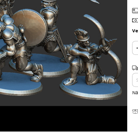
Ve
En
Nã