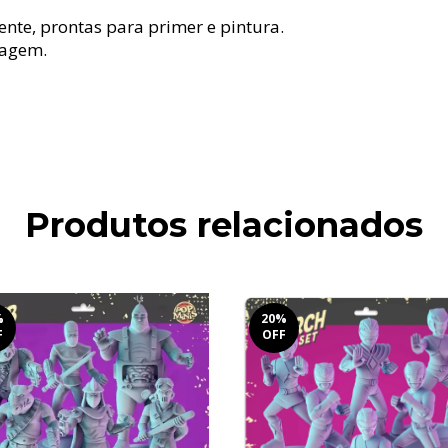
te, prontas para primer e pintura.
tagem.
Produtos relacionados
%
20
%
F
OFF