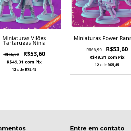
Miniaturas Vilões
Miniaturas Power Ran
Tartarugas Ninja
R$53,60
R$66,90
R$53,60
R$66,90
R$49,31
com
Pix
R$49,31
com
Pix
12
x de
R$5,45
12
x de
R$5,45
amentos
Entre em contato