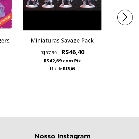
gers
Miniaturas Savage Pack
Minia
R$46,40
R$57,90
R$66
R$42,69
com
Pix
R$
11
x de
R$5,09
Nosso Instagram