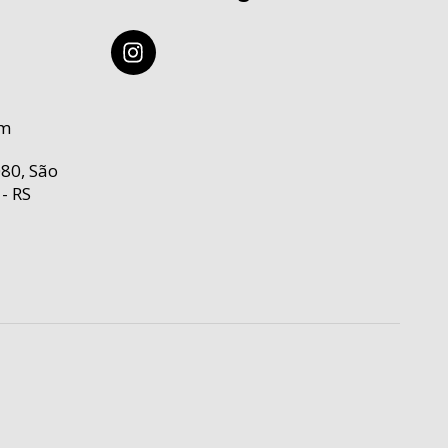
om
80, São
- RS