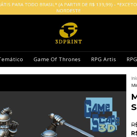
ÁTIS PARA TODO BRASIL* (A PARTIR DE R$ 139,99) - *EXCET
NORDESTE
Temático
Game Of Thrones
RPG Artis
RPG
Iní
Mi
M
S
R
R