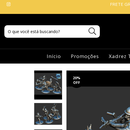
FRETE GR
Início
Promoções
Xadrez 
20
%
OFF