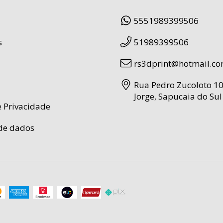
5551989399506
s
51989399506
rs3dprint@hotmail.c
Rua Pedro Zucoloto 10
Jorge, Sapucaia do Sul 
e Privacidade
de dados