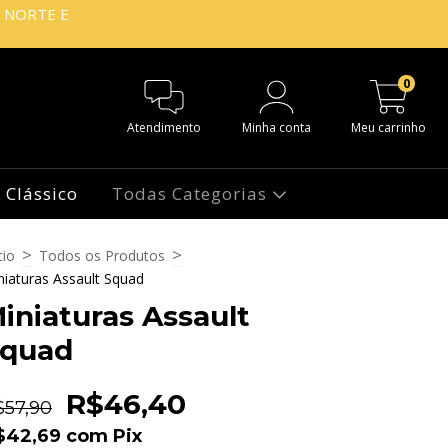
O NORTE E
0
Atendimento
Minha conta
Meu carrinho
 Clássico
Todas Categorias
>
>
cio
Todos os Produtos
niaturas Assault Squad
iniaturas Assault
quad
R$46,40
$57,90
$42,69
com
Pix