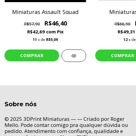
Miniaturas Assault Squad
Miniatura
R$46,40
R$57,90
R$66,90
R$42,69
com
Pix
R$49,3
11
x de
R$5,09
12
x d
Sobre nós
© 2025 3DPrint Miniaturas — — Criado por Roger
Mello. Pode contar comigo pra qualquer dúvida ou
pedido. Atendimento com confiança, qualidade e