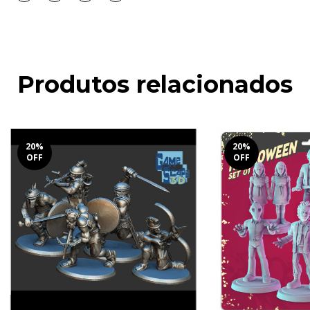
Produtos relacionados
20
%
20
%
OFF
OFF