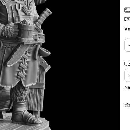
Ve
En
Nã