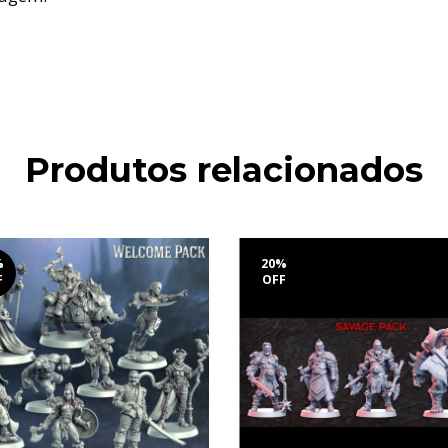
Produtos relacionados
%
20
%
F
OFF