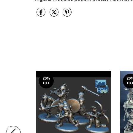
20
%
20
OFF
OF