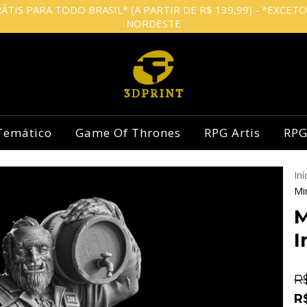
ÁTIS PARA TODO BRASIL* (A PARTIR DE R$ 139,99) - *EXCET
NORDESTE
Temático
Game Of Thrones
RPG Artis
RPG
Iní
Mi
M
I
R
R