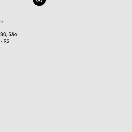
om
80, São
- RS