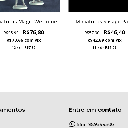
iaturas Magic Welcome
Miniaturas Savage P
R$76,80
R$46,40
R$95,90
R$57,90
R$70,66
com
Pix
R$42,69
com
Pix
12
x de
R$7,82
11
x de
R$5,09
amentos
Entre em contato
5551989399506