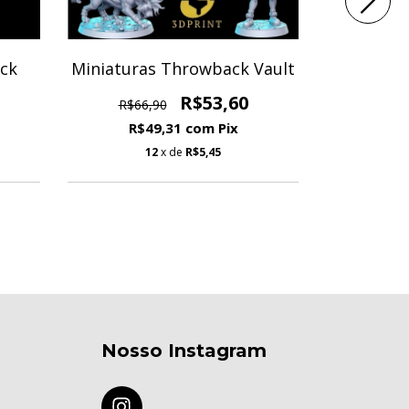
ack
Miniaturas Throwback Vault
Minia
R$53,60
R$66,90
R$66
R$49,31
com
Pix
R$
12
x de
R$5,45
Nosso Instagram