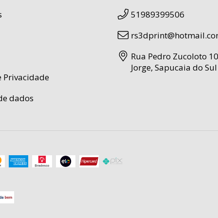
s
51989399506
rs3dprint@hotmail.c
Rua Pedro Zucoloto 10
Jorge, Sapucaia do Sul 
e Privacidade
de dados