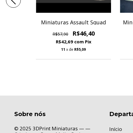
s do He-
Miniaturas Assault Squad
Min
R$46,40
R$57,90
3,60
R$42,69
com
Pix
Pix
11
x de
R$5,09
5
Sobre nós
Depart
© 2025 3DPrint Miniaturas — —
Início