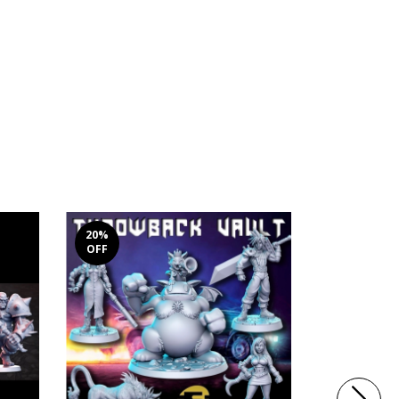
20
%
20
%
OFF
OFF