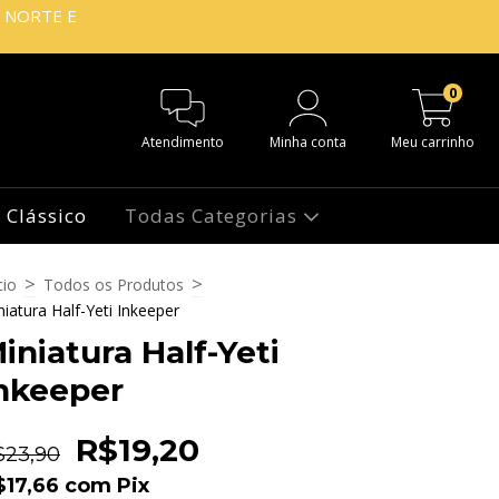
O NORTE E
0
Atendimento
Minha conta
Meu carrinho
 Clássico
Todas Categorias
>
>
cio
Todos os Produtos
niatura Half-Yeti Inkeeper
iniatura Half-Yeti
nkeeper
R$19,20
$23,90
$17,66
com
Pix