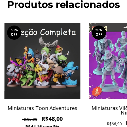
Produtos relacionados
50
%
50
%
OFF
OFF
Miniaturas Toon Adventures
Miniaturas Vil
Ni
R$48,00
R$95,90
R$66,90
R$44,16
com
Pix